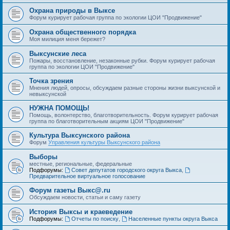
Охрана природы в Выксе
Форум курирует рабочая группа по экологии ЦОИ "Продвижение"
Охрана общественного порядка
Моя милиция меня бережет?
Выксунские леса
Пожары, восстановление, незаконные рубки. Форум курирует рабочая
группа по экологии ЦОИ "Продвижение"
Точка зрения
Мнения людей, опросы, обсуждаем разные стороны жизни выксунской и
невыксунской
НУЖНА ПОМОЩЬ!
Помощь, волонтерство, благотворительность. Форум курирует рабочая
группа по благотворительным акциям ЦОИ "Продвижение"
Культура Выксунского района
Форум
Управления культуры Выксунского района
Выборы
местные, региональные, федеральные
Подфорумы:
Совет депутатов городского округа Выкса
,
Предварительное виртуальное голосование
Форум газеты Выкс@.ru
Обсуждаем новости, статьи и саму газету
История Выксы и краеведение
Подфорумы:
Отчеты по поиску
,
Населенные пункты округа Выкса