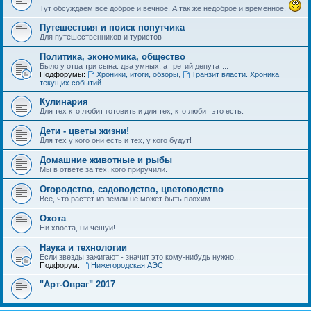
Тут обсуждаем все доброе и вечное. А так же недоброе и временное.
Путешествия и поиск попутчика
Для путешественников и туристов
Политика, экономика, общество
Было у отца три сына: два умных, а третий депутат...
Подфорумы:
Хроники, итоги, обзоры
,
Транзит власти. Хроника
текущих событий
Кулинария
Для тех кто любит готовить и для тех, кто любит это есть.
Дети - цветы жизни!
Для тех у кого они есть и тех, у кого будут!
Домашние животные и рыбы
Мы в ответе за тех, кого приручили.
Огородство, садоводство, цветоводство
Все, что растет из земли не может быть плохим...
Охота
Ни хвоста, ни чешуи!
Наука и технологии
Если звезды зажигают - значит это кому-нибудь нужно...
Подфорум:
Нижегородская АЭС
"Арт-Овраг" 2017