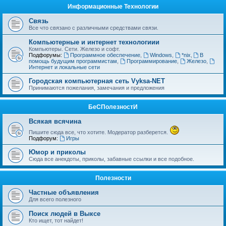
Информационные Технологии
Связь
Все что связано с различными средствами связи.
Компьютерные и интернет технологиии
Компьютеры. Сети. Железо и софт.
Подфорумы:
Программное обеспечение
,
Windows
,
*nix
,
В
помощь будущим программистам
,
Программирование
,
Железо
,
Интернет и локальные сети
Городская компьютерная сеть Vyksa-NET
Принимаются пожелания, замечания и предложения
БеСПолезностИ
Всякая всячина
Пишите сюда все, что хотите. Модератор разберется.
Подфорум:
Игры
Юмор и приколы
Сюда все анекдоты, приколы, забавные ссылки и все подобное.
Полезности
Частные объявления
Для всего полезного
Поиск людей в Выксе
Кто ищет, тот найдет!