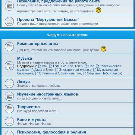
Пожелания, предложения по работе сайта
Если у Вас есть какие-либо замечания, предложения или вопросы
администрации сайта, то пишите, не стесняйтесь.
Проекты "Виртуальной Выксы"
Пишите ваши предложения, замечания и пожелания
Форумы по интересам
Компьютерные игры
Для тех, кто только что заболел или болен уже давно.
Музыка
Музыка в нашем городе и в остальном мире.
Подфорумы:
Рок
,
Рэп, Хип-Хоп, R'n'B
,
Поп
,
Классическая
музыка
,
Джаз и Блюз
,
Электронная музыка
,
Музыкальная
барахолка
,
Обучение и Обмен опытом
,
Седьмое Небо (Выкса)
Лямур
Знакомства, флирт, любовь
Изучение иностранных языков
когда (р)одного языка мало...
Творчество
Вот муза пролетела и ага...
Кино и мульты
Фильм! Фильм! Фильм!
Психология, философия и религия