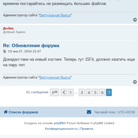
е
времени постарайтесь не размещать больших файлов.
н
и
е
Администратор сайта "
Виртуальная Выкса
"
Дыбра
Добрый Админ
Re: Обновление форума
С
Сб янв 27, 2024 22:47
о
о
Докидал-таки на новый хостинг. Теперь тут 15Гб, должно хватить еще
б
на пару лет.
щ
е
н
и
Администратор сайта "
Виртуальная Выкса
"
е
Страница
7
из
7
1
3
4
5
6
7
Пред.
62 сообщения
…
Список форумов
Часовой пояс:
UTC+03:00
Создано на основе
phpBB
® Forum Software © phpBB Limited
Конфиденциальность
|
Правила