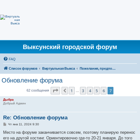
Выксунский городской форум
FAQ
Список форумов
Виртуальная Выкса
Пожелания, предложения по работе сайта
Обновление форума
Страница
7
из
7
1
3
4
5
6
7
Пред.
62 сообщения
…
Дыбра
Добрый Админ
Re: Обновление форума
С
Чт янв 11, 2024 9:30
о
о
Место на форуме заканчивается совсем, поэтому планирую перенос
б
его на другой хостинг. Ориентировочно где-то 20-21 января. До того
щ