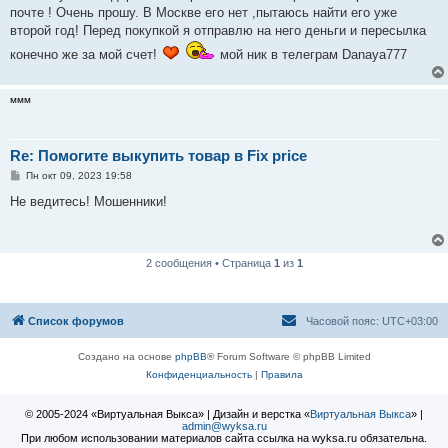
н
почте ! Очень прошу. В Москве его нет ,пытаюсь найти его уже
и
е
второй год! Перед покупкой я отправлю на него деньги и пересылка
конечно же за мой счет!
мой ник в телеграм Danaya777
ммм
Re: Помогите выкупить товар в Fix price
С
Пн окт 09, 2023 19:58
о
о
Не ведитесь! Мошенники!
б
щ
е
н
и
2 сообщения • Страница
1
из
1
е
Список форумов
Часовой пояс:
UTC+03:00
Создано на основе
phpBB
® Forum Software © phpBB Limited
Конфиденциальность
|
Правила
© 2005-2024 «Виртуальная Выкса» | Дизайн и верстка «
Виртуальная Выкса
» |
admin@wyksa.ru
При любом использовании материалов сайта ссылка на wyksa.ru обязательна.