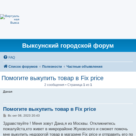
Выксунский городской форум
FAQ
Список форумов
Полезности
Частные объявления
Помогите выкупить товар в Fix price
2 сообщения • Страница
1
из
1
Даная
Помогите выкупить товар в Fix price
С
Вс окт 08, 2023 20:43
о
о
Здравствуйте ! Меня зовут Дана,я из Москвы. Откликнитесь
б
пожалуйста,кто живет в микрорайоне Жуковского и сможет помочь
щ
е
мне выкупить недорогой товар в магазине Fix price и отправить его по