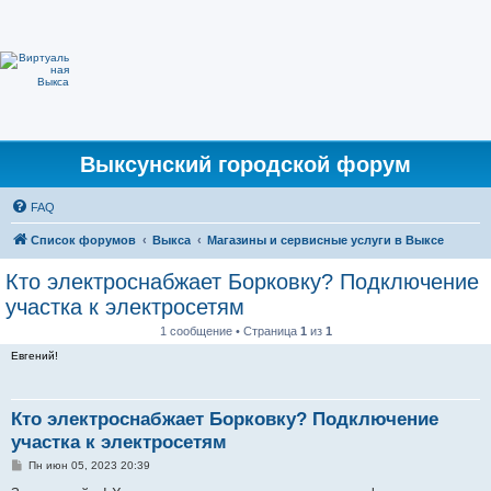
Выксунский городской форум
FAQ
Список форумов
Выкса
Магазины и сервисные услуги в Выксе
Кто электроснабжает Борковку? Подключение
участка к электросетям
1 сообщение • Страница
1
из
1
Евгений!
Кто электроснабжает Борковку? Подключение
участка к электросетям
С
Пн июн 05, 2023 20:39
о
о