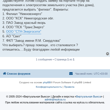
Здравствуйте! Хотим создать заявку на портале тп-рф на
б
подключения к электросетям земельного участка (без дома),
щ
е
предлагается выбрать "филиал". Варианты:
н
1. Филиал "Нижновэнерго"
и
е
2. ООО "КСК" Нижегородская обл.
3. ПАО Завод красный якорь
4. ООО "ПСК "ТрансЭнерго"
5.
ООО "СТН-Энергосети"
6. АО "Свет"
7. ФКП "Завод имени Я.М. Свердлова"
Что выбирать? прошу помощи.. кто сталкивался ?
отпишитесь....Буду благодарен любой информации
1 сообщение • Страница
1
из
1
Список форумов
Часовой пояс:
UTC+03:00
Создано на основе
phpBB
® Forum Software © phpBB Limited
Конфиденциальность
|
Правила
© 2005-2024 «Виртуальная Выкса» | Дизайн и верстка «
Виртуальная Выкса
» |
admin@wyksa.ru
При любом использовании материалов сайта ссылка на wyksa.ru обязательна.