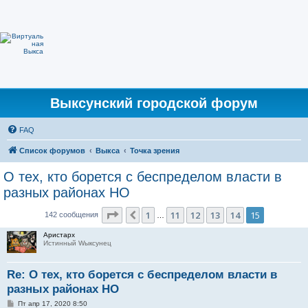
Выксунский городской форум
FAQ
Список форумов
Выкса
Точка зрения
О тех, кто борется с беспределом власти в
разных районах НО
Страница
15
из
15
1
11
12
13
14
15
Пред.
142 сообщения
…
Аристарх
Истинный Wыксунец
Re: О тех, кто борется с беспределом власти в
разных районах НО
С
Пт апр 17, 2020 8:50