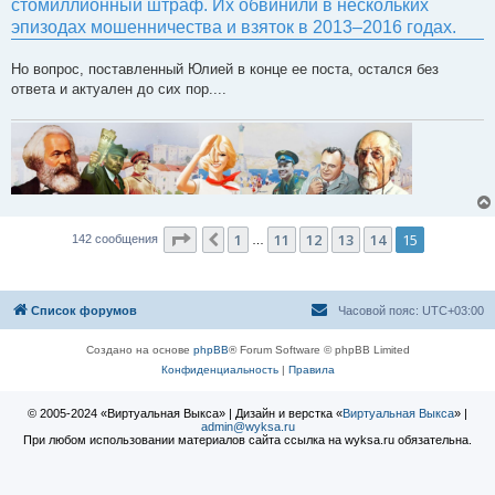
стомиллионный штраф. Их обвинили в нескольких
эпизодах мошенничества и взяток в 2013–2016 годах.
Но вопрос, поставленный Юлией в конце ее поста, остался без
ответа и актуален до сих пор....
Страница
15
из
15
1
11
12
13
14
15
Пред.
142 сообщения
…
Список форумов
Часовой пояс:
UTC+03:00
Создано на основе
phpBB
® Forum Software © phpBB Limited
Конфиденциальность
|
Правила
© 2005-2024 «Виртуальная Выкса» | Дизайн и верстка «
Виртуальная Выкса
» |
admin@wyksa.ru
При любом использовании материалов сайта ссылка на wyksa.ru обязательна.