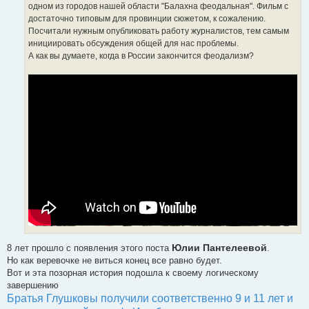
одном из городов нашей области "Балахна феодальная". Фильм с
и
е
достаточно типовым для провинции сюжетом, к сожалению.
Посчитали нужным опубликовать работу журналистов, тем самым
инициировать обсуждения общей для нас проблемы.
А как вы думаете, когда в России закончится феодализм?
Юлии Пантелеевой
8 лет прошло с появления этого поста
.
Но как веревочке не виться конец все равно будет.
Вот и эта позорная история подошла к своему логическому
завершению
Братья Глушковы получили соответственно 9 и 11 лет и