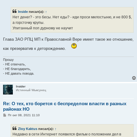
о
о
б
Inside
писал(а):
↑
щ
е
Нет денег? - это бесы. Нет еды? - иди проси милостыню, и не 800 $,
н
а горсточку крупы.
и
е
Упитанный поп дурному не научит
Глава ЗАО РПЦ МП к Православной Вере имеет такое же отношение,
как презерватив к деторождению.
Прошу
- НЕ отвечать,
- НЕ благодарить,
- НЕ давать повода.
Insider
Истинный Wыксунец
Re: О тех, кто борется с беспределом власти в разных
районах НО
С
Пт окт 08, 2021 11:10
о
о
б
Zloy Kaktus
писал(а):
↑
щ
е
Недавно в сети Интернет появился фильм о положении дел в
н