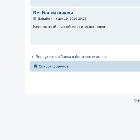
н
и
е
Re: Банки выксы
С
Sahalin
»
Чт дек 19, 2019 20:28
о
о
Бесплатный сыр обычно в мышеловке.
б
щ
е
н
и
е
Вернуться в «Банки и банковское дело»
Список форумов
© 2