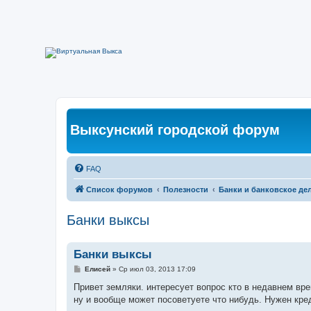
Выксунский городской форум
FAQ
Список форумов
Полезности
Банки и банковское де
Банки выксы
Банки выксы
С
Елисей
»
Ср июл 03, 2013 17:09
о
о
Привет земляки. интересует вопрос кто в недавнем врем
б
ну и вообще может посоветуете что нибудь. Нужен кре
щ
е