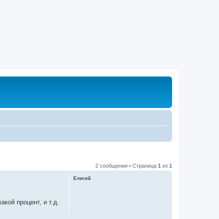
2 сообщения • Страница
1
из
1
Елисей
кой процент, и т.д.