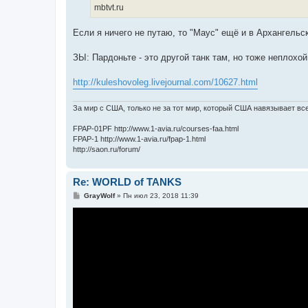
mbtvt.ru
Если я ничего не путаю, то "Маус" ещё и в Архангельск
ЗЫ: Пардоньте - это другой танк там, но тоже неплохой 
http://kuleshovoleg.livejournal.com/10627.html
За мир с США, только не за тот мир, который США навязывает вс
FPAP-01PF http://www.1-avia.ru/courses-faa.html
FPAP-1 http://www.1-avia.ru/fpap-1.html
http://saon.ru/forum/
Re: WORLD of TANKS
С
GrayWolf
»
Пн июл 23, 2018 11:39
о
о
б
щ
е
н
и
е