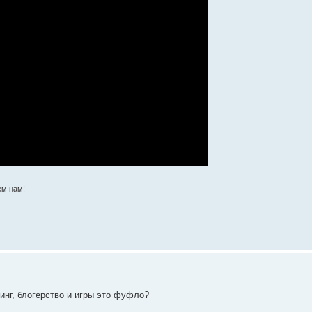
ем нам!
инг, блогерство и игры это фуфло?