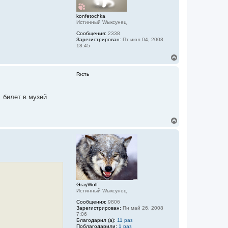
konfetochka
Истинный Wыксунец
Сообщения:
2338
Зарегистрирован:
Пт июл 04, 2008
18:45
В
е
р
Гость
н
у
т
. билет в музей
ь
с
я
В
к
е
н
р
а
н
ч
у
а
т
л
ь
у
с
я
к
GrayWolf
Истинный Wыксунец
н
а
Сообщения:
9806
ч
Зарегистрирован:
Пн май 26, 2008
а
7:06
л
Благодарил (а):
11 раз
Поблагодарили:
1 раз
у