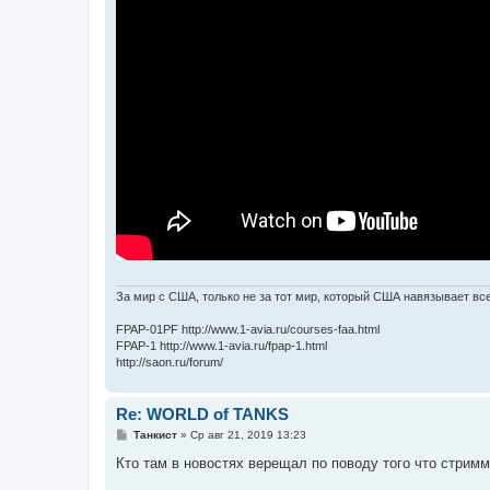
За мир с США, только не за тот мир, который США навязывает вс
FPAP-01PF http://www.1-avia.ru/courses-faa.html
FPAP-1 http://www.1-avia.ru/fpap-1.html
http://saon.ru/forum/
Re: WORLD of TANKS
С
Танкист
»
Ср авг 21, 2019 13:23
о
о
Кто там в новостях верещал по поводу того что стримм
б
щ