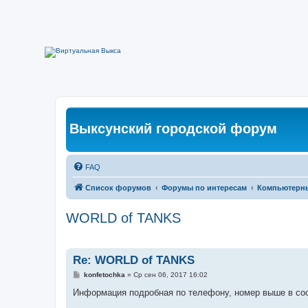
Выксунский городской форум
FAQ
Список форумов
Форумы по интересам
Компьютерн
WORLD of TANKS
Re: WORLD of TANKS
С
konfetochka
»
Ср сен 06, 2017 16:02
о
о
Информация подробная по телефону, номер выше в со
б
щ