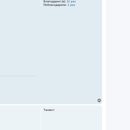
л
Благодарил (а):
11 раз
Поблагодарили:
1 раз
у
В
е
р
Танкист
н
у
т
ь
с