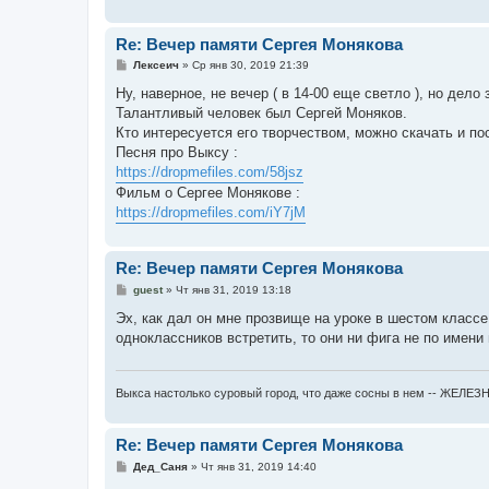
н
и
е
Re: Вечер памяти Сергея Монякова
С
Лексеич
»
Ср янв 30, 2019 21:39
о
о
Ну, наверное, не вечер ( в 14-00 еще светло ), но дело
б
Талантливый человек был Сергей Моняков.
щ
е
Кто интересуется его творчеством, можно скачать и по
н
Песня про Выксу :
и
е
https://dropmefiles.com/58jsz
Фильм о Сергее Монякове :
https://dropmefiles.com/iY7jM
Re: Вечер памяти Сергея Монякова
С
guest
»
Чт янв 31, 2019 13:18
о
о
Эх, как дал он мне прозвище на уроке в шестом классе
б
одноклассников встретить, то они ни фига не по имени 
щ
е
н
и
Выкса настолько суровый город, что даже сосны в нем -- ЖЕЛЕ
е
Re: Вечер памяти Сергея Монякова
С
Дед_Саня
»
Чт янв 31, 2019 14:40
о