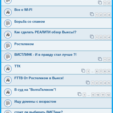
1
2
Все о WI-FI
1
2
3
4
Борьба со спамом
Как сделать РЕАЛИТИ обзор Выксы!?
1
2
3
4
Ростелеком
ВИСТЛИНК - И в правду стал лучше ?!
1
2
ТТК
1
6
7
8
9
…
FTTB От Ростелеком в Выксе!
1
2
3
4
5
В суд на "ВолгаТелеком"!
1
9
10
11
12
…
Ищу домены с возрастом
стоит ли выбирать ВИСТинк?