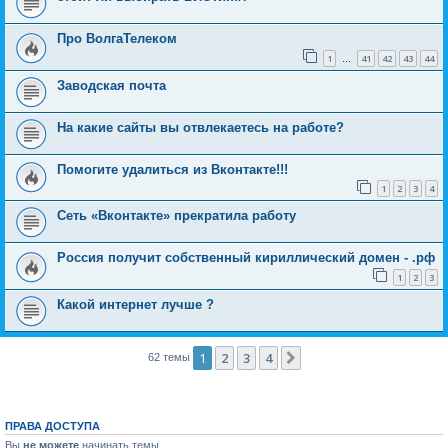
Про ВолгаТелеком
1
41
42
43
44
…
Заводская почта
На какие сайты вы отвлекаетесь на работе?
Помогите удалиться из Вконтакте!!!
1
2
3
4
Сеть «Вконтакте» прекратила работу
Россия получит собственный кириллический домен - .рф
1
2
3
Какой интернет лучше ?
1
2
3
4
След.
62 темы
ПРАВА ДОСТУПА
Вы
не можете
начинать темы