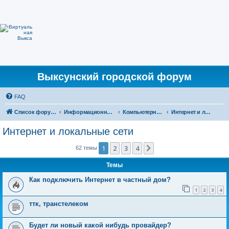
Выксунский городской форум
FAQ
Список форумов
Информационные Технологии
Компьютерные и интернет технологиии
Интернет и локальные сети
Интернет и локальные сети
1
2
3
4
След.
62 темы
Темы
Как подключить Интернет в частный дом?
1
2
3
4
ттк, транстелеком
Будет ли новый какой нибудь провайдер?