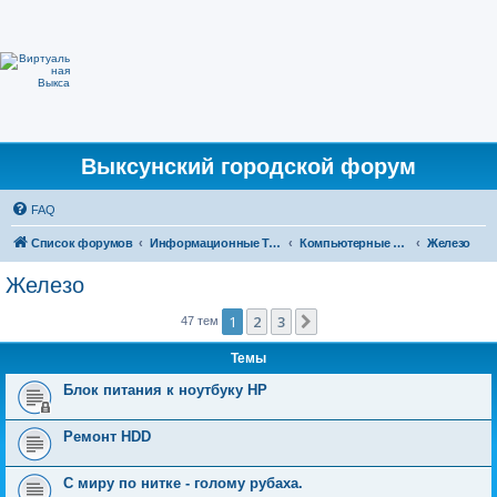
Выксунский городской форум
FAQ
Список форумов
Информационные Технологии
Компьютерные и интернет технологиии
Железо
Железо
1
2
3
След.
47 тем
Темы
Блок питания к ноутбуку HP
Ремонт HDD
С миру по нитке - голому рубаха.