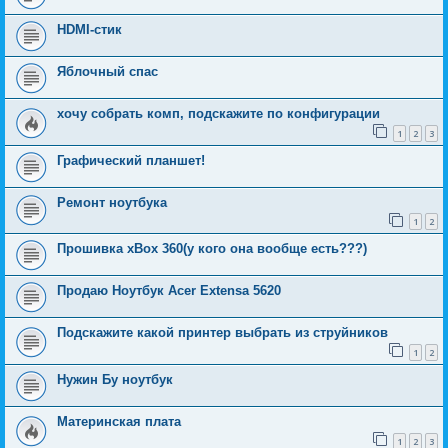
HDMI-стик
Яблочный спас
хочу собрать комп, подскажите по конфигурации
1
2
3
Графический планшет!
Ремонт ноутбука
1
2
Прошивка xBox 360(у кого она вообще есть???)
Продаю Ноутбук Acer Extensa 5620
Подскажите какой принтер выбрать из струйников
1
2
Нужин Бу ноутбук
Материнская плата
1
2
3