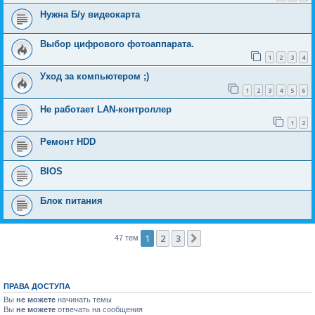
Нужна Б/у видеокарта
Выбор цифрового фотоаппарата.
1
2
3
4
Уход за компьютером ;)
1
2
3
4
5
6
Не работает LAN-контроллер
1
2
Ремонт HDD
BIOS
Блок питания
1
2
3
След.
47 тем
ПРАВА ДОСТУПА
Вы
не можете
начинать темы
Вы
не можете
отвечать на сообщения