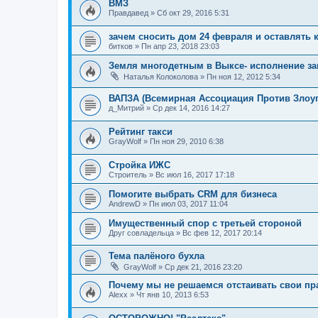
ВМЗ
Правдавед
»
Сб окт 29, 2016 5:31
зачем сносить дом 24 февраля и оставлять к
битков
»
Пн апр 23, 2018 23:03
Земля многодетным в Выксе- исполнение за
Наталья Колоколова
»
Пн ноя 12, 2012 5:34
ВАПЗА (Всемирная Ассоциация Против Злоу
д_Митрий
»
Ср дек 14, 2016 14:27
Рейтинг такси
GrayWolf
»
Пн ноя 29, 2010 6:38
Стройка ИЖС
Строитель
»
Вс июл 16, 2017 17:18
Помогите выбрать CRM для бизнеса
AndrewD
»
Пн июл 03, 2017 11:04
Имущественный спор с третьей стороной
Друг совладельца
»
Вс фев 12, 2017 20:14
Тема палёного бухла
GrayWolf
»
Ср дек 21, 2016 23:20
Почему мы не решаемся отстаивать свои пр
Alexx
»
Чт янв 10, 2013 6:53