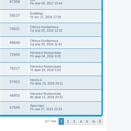
67308
Пн янв 09, 2017 19:44
EvilAthas
59227
Чт окт 27, 2016 17:03
Olesya Kurdiumova
70831
Ср апр 20, 2016 12:02
Olesya Kurdiumova
48640
Ср апр 20, 2016 11:41
Наталья Колоколова
72940
Пт мар 04, 2016 9:05
Наталья Колоколова
76217
Чт фев 18, 2016 5:02
history.k
57452
Пн фев 15, 2016 20:11
Наталья Колоколова
46955
Вс фев 14, 2016 20:32
Аристарх
57645
Пт ноя 27, 2015 22:53
1
2
3
4
5
6
След.
117 тем