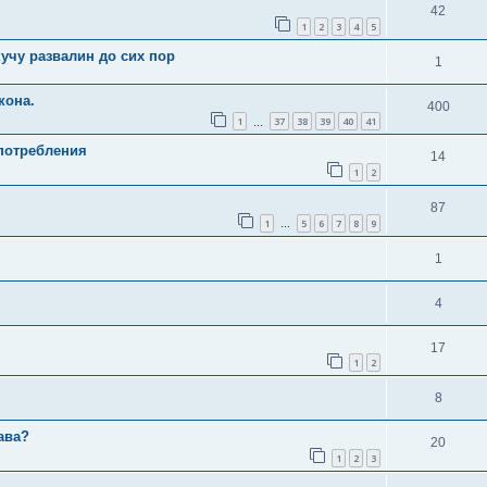
42
1
2
3
4
5
учу развалин до сих пор
1
кона.
400
1
37
38
39
40
41
…
потребления
14
1
2
87
1
5
6
7
8
9
…
1
4
17
1
2
8
ава?
20
1
2
3