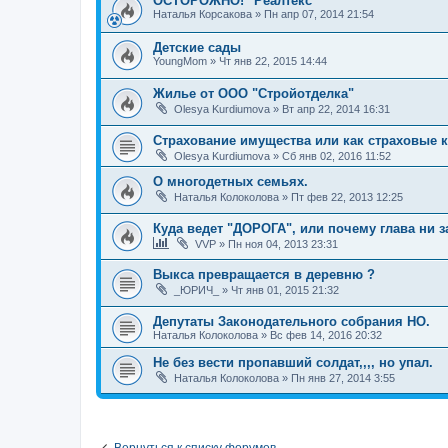
ОСТОРОЖНО! "Реалтекс"
Наталья Корсакова
»
Пн апр 07, 2014 21:54
Детские сады
YoungMom
»
Чт янв 22, 2015 14:44
Жилье от ООО "Стройотделка"
Olesya Kurdiumova
»
Вт апр 22, 2014 16:31
Страхование имущества или как страховые 
Olesya Kurdiumova
»
Сб янв 02, 2016 11:52
О многодетных семьях.
Наталья Колоколова
»
Пт фев 22, 2013 12:25
Куда ведет "ДОРОГА", или почему глава ни з
VVP
»
Пн ноя 04, 2013 23:31
Выкса превращается в деревню ?
_ЮРИЧ_
»
Чт янв 01, 2015 21:32
Депутаты Законодательного собрания НО.
Наталья Колоколова
»
Вс фев 14, 2016 20:32
Не без вести пропавший солдат,,,, но упал.
Наталья Колоколова
»
Пн янв 27, 2014 3:55