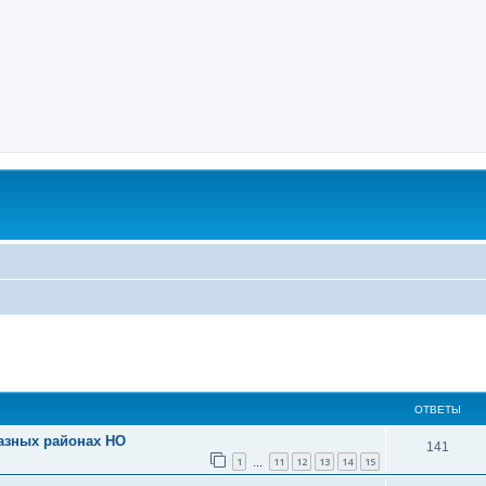
ОТВЕТЫ
разных районах НО
141
1
11
12
13
14
15
…