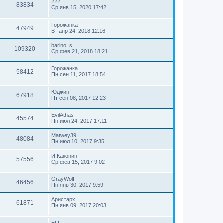
222
83834
Ср янв 15, 2020 17:42
Горожанка
47949
Вт апр 24, 2018 12:16
barino_s
109320
Ср фев 21, 2018 18:21
Горожанка
58412
Пн сен 11, 2017 18:54
Юджин
67918
Пт сен 08, 2017 12:23
EvilAthas
45574
Пн июл 24, 2017 17:11
Matwey39
48084
Пн июл 10, 2017 9:35
И.Каконин
57556
Ср фев 15, 2017 9:02
GrayWolf
46456
Пн янв 30, 2017 9:59
Аристарх
61871
Пн янв 09, 2017 20:03
ELL