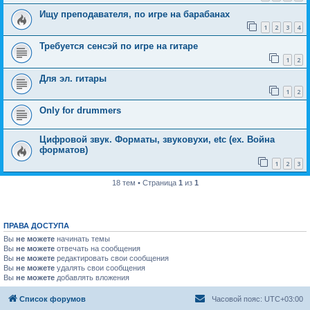
Ищу преподавателя, по игре на барабанах
1
2
3
4
Требуется сенсэй по игре на гитаре
1
2
Для эл. гитары
1
2
Only for drummers
Цифровой звук. Форматы, звуковухи, etc (ех. Война
форматов)
1
2
3
18 тем • Страница
1
из
1
ПРАВА ДОСТУПА
Вы
не можете
начинать темы
Вы
не можете
отвечать на сообщения
Вы
не можете
редактировать свои сообщения
Вы
не можете
удалять свои сообщения
Вы
не можете
добавлять вложения
Список форумов
Часовой пояс:
UTC+03:00