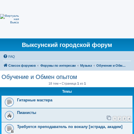
Выксунский городской форум
FAQ
Список форумов
Форумы по интересам
Музыка
Обучение и Обмен опытом
Обучение и Обмен опытом
18 тем • Страница
1
из
1
Темы
Гитарные мастера
Пианисты
1
2
3
4
Требуется преподаватель по вокалу [эстрада, академ]