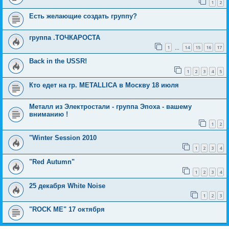
1
2
Есть желающие создать группу?
группа .ТОЧКАРОСТА
1
14
15
16
17
…
Back in the USSR!
1
2
3
4
5
Кто едет на гр. METALLICA в Москву 18 июля
Металл из Электростали - группа Эпоха - вашему
вниманию !
1
2
"Winter Session 2010
1
2
3
4
"Red Autumn"
1
2
3
4
25 декабря White Noise
1
2
3
"ROCK ME" 17 октября