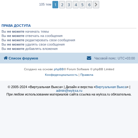
1
2
3
4
5
6
След.
105 тем
ПРАВА ДОСТУПА
Вы
не можете
начинать темы
Вы
не можете
отвечать на сообщения
Вы
не можете
редактировать свои сообщения
Вы
не можете
удалять свои сообщения
Вы
не можете
добавлять вложения
Список форумов
Часовой пояс:
UTC+03:00
Создано на основе
phpBB
® Forum Software © phpBB Limited
Конфиденциальность
|
Правила
© 2005-2024 «Виртуальная Выкса» | Дизайн и верстка «
Виртуальная Выкса
» |
admin@wyksa.ru
При любом использовании материалов сайта ссылка на wyksa.ru обязательна.