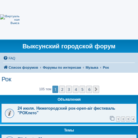
Выксунский городской форум
FAQ
Список форумов
Форумы по интересам
Музыка
Рок
Рок
1
2
3
4
5
6
След.
105 тем
Объявления
24 июля. Нижегородский рок-open-air фестиваль
"РОКлето"
1
2
3
4
Темы