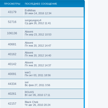
ПРОСМОТРЫ
ПОСЛЕДНЕЕ СООБЩЕНИЕ
EvilAthas
43179
Вт июн 14, 2016 12:34
sergeyegory4
52716
Ср дек 26, 2012 11:41
Absent
106136
Пн апр 23, 2012 10:53
Absent
40681
Пт янв 20, 2012 14:47
Absent
40162
Пт янв 20, 2012 14:40
Absent
40142
Пт янв 20, 2012 14:37
war1
40091
Пн окт 03, 2011 18:56
ser
44334
Вс фев 27, 2011 3:56
ROcKS
40261
Вт окт 05, 2010 17:11
Black Chek
42157
Чт авг 26, 2010 20:24