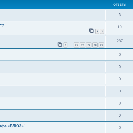
ОТВЕТЫ
3
"?
19
1
2
287
1
25
26
27
28
29
…
0
0
0
0
8
0
кафе «БЛЮЗ»!
0