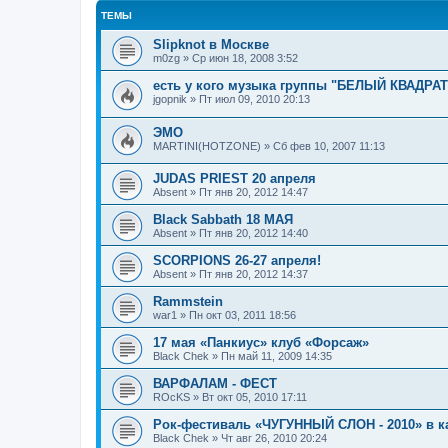
ТЕМЫ
Slipknot в Москве
m0zg
»
Ср июн 18, 2008 3:52
есть у кого музыка группы "БЕЛЫЙ КВАДРАТ
jgopnik
»
Пт июл 09, 2010 20:13
ЭМО
MARTINI(HOTZONE)
»
Сб фев 10, 2007 11:13
JUDAS PRIEST 20 апреля
Absent
»
Пт янв 20, 2012 14:47
Black Sabbath 18 МАЯ
Absent
»
Пт янв 20, 2012 14:40
SCORPIONS 26-27 апреля!
Absent
»
Пт янв 20, 2012 14:37
Rammstein
war1
»
Пн окт 03, 2011 18:56
17 мая «Панкиус» клуб «Форсаж»
Black Chek
»
Пн май 11, 2009 14:35
ВАРФАЛАМ - ФЕСТ
ROcKS
»
Вт окт 05, 2010 17:11
Рок-фестиваль «ЧУГУННЫЙ СЛОН - 2010» в 
Black Chek
»
Чт авг 26, 2010 20:24