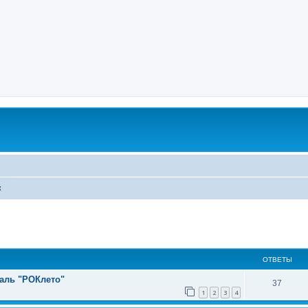
к
ОТВЕТЫ
валь "РОКлето"
37
1
2
3
4