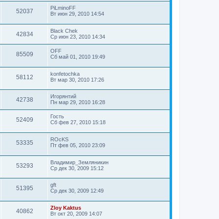
PiLminoFF
52037
Вт июн 29, 2010 14:54
Black Chek
42834
Ср июн 23, 2010 14:34
OFF
85509
Сб май 01, 2010 19:49
konfetochka
58112
Вт мар 30, 2010 17:26
Игорянтий
42738
Пн мар 29, 2010 16:28
Гость
52409
Сб фев 27, 2010 15:18
ROcKS
53335
Пт фев 05, 2010 23:09
Владимир_Земляникин
53293
Ср дек 30, 2009 15:12
gft
51395
Ср дек 30, 2009 12:49
Zloy Kaktus
40862
Вт окт 20, 2009 14:07