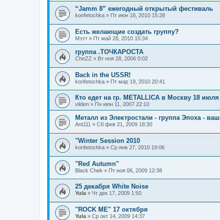
“Jamm 8” ежегодный открытый фестиваль
konfetochka
»
Пт июн 18, 2010 15:28
Есть желающие создать группу?
Мэтт
»
Пт май 28, 2010 15:34
группа .ТОЧКАРОСТА
CheZZ
»
Вт ноя 28, 2006 0:02
Back in the USSR!
konfetochka
»
Пт мар 19, 2010 20:41
Кто едет на гр. METALLICA в Москву 18 июля
vilden
»
Пн июн 11, 2007 22:10
Металл из Электростали - группа Эпоха - ва
Ant111
»
Сб фев 21, 2009 18:30
"Winter Session 2010
konfetochka
»
Ср янв 27, 2010 19:06
"Red Autumn"
Black Chek
»
Пт ноя 06, 2009 12:38
25 декабря White Noise
Yula
»
Чт дек 17, 2009 1:50
"ROCK ME" 17 октября
Yula
»
Ср окт 14, 2009 14:37