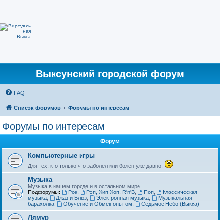
Выксунский городской форум
FAQ
Список форумов
Форумы по интересам
Форумы по интересам
Форум
Компьютерные игры
Для тех, кто только что заболел или болен уже давно.
Музыка
Музыка в нашем городе и в остальном мире.
Подфорумы:
Рок
,
Рэп, Хип-Хоп, R'n'B
,
Поп
,
Классическая
музыка
,
Джаз и Блюз
,
Электронная музыка
,
Музыкальная
барахолка
,
Обучение и Обмен опытом
,
Седьмое Небо (Выкса)
Лямур