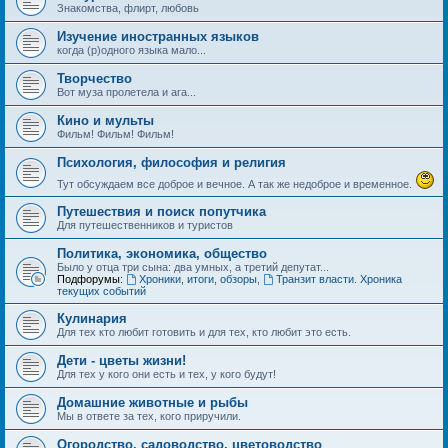
Знакомства, флирт, любовь
Изучение иностранных языков
когда (р)одного языка мало...
Творчество
Вот муза пролетела и ага...
Кино и мульты
Фильм! Фильм! Фильм!
Психология, философия и религия
Тут обсуждаем все доброе и вечное. А так же недоброе и временное.
Путешествия и поиск попутчика
Для путешественников и туристов
Политика, экономика, общество
Было у отца три сына: два умных, а третий депутат...
Подфорумы:
Хроники, итоги, обзоры
,
Транзит власти. Хроника
текущих событий
Кулинария
Для тех кто любит готовить и для тех, кто любит это есть.
Дети - цветы жизни!
Для тех у кого они есть и тех, у кого будут!
Домашние животные и рыбы
Мы в ответе за тех, кого приручили.
Огородство, садоводство, цветоводство