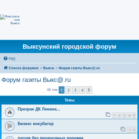
Выксунский городской форум
FAQ
Список форумов
Выкса
Форум газеты Выкс@.ru
Форум газеты Выкс@.ru
1
2
3
4
След.
66 тем
Темы
Призрак ДК Ленина...
1
2
3
4
5
Бизнес инкубатор
1
2
гоголя без пешеходных дорожек