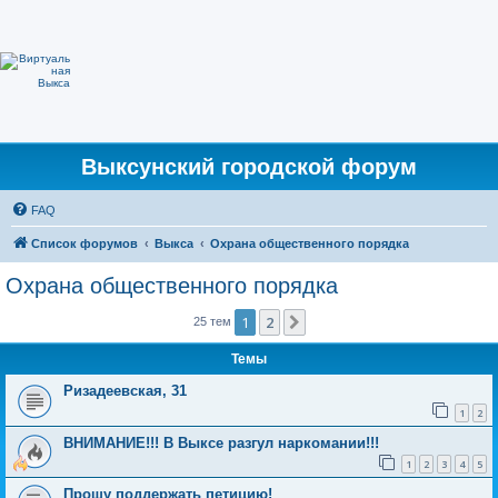
Выксунский городской форум
FAQ
Список форумов
Выкса
Охрана общественного порядка
Охрана общественного порядка
1
2
След.
25 тем
Темы
Ризадеевская, 31
1
2
ВНИМАНИЕ!!! В Выксе разгул наркомании!!!
1
2
3
4
5
Прошу поддержать петицию!