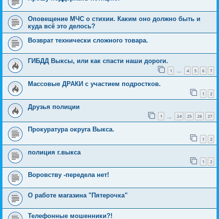
Оповещение МЧС о стихии. Каким оно должно быть и
куда всё это делось?
Возврат технически сложного товара.
ГИБДД Выксы, или как спасти наши дороги.
1
4
5
6
7
…
Массовые ДРАКИ с участием подростков.
1
2
Друзья полиции
1
24
25
26
27
…
Прокуратура округа Выкса.
1
2
полиция г.выкса
1
2
Воровству -передела нет!
О работе магазина "Пятерочка"
Телефонные мошенники?!