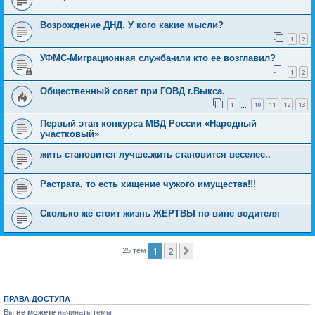
Возрождение ДНД. У кого какие мысли?
1
2
УФМС-Миграционная служба-или кто ее возглавил?
1
2
Общественный совет при ГОВД г.Выкса.
1
10
11
12
13
…
Первый этап конкурса МВД России «Народный
участковый»
жить становится лучше.жить становится веселее..
Растрата, то есть хищение чужого имущества!!!
Сколько же стоит жизнь ЖЕРТВЫ по вине водителя
1
2
След.
25 тем
ПРАВА ДОСТУПА
Вы
не можете
начинать темы