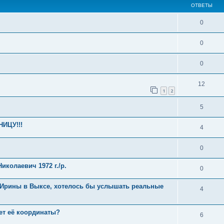
ОТВЕТЫ
0
0
0
12
1
2
5
ИЦУ!!!
4
0
колаевич 1972 г./р.
0
 Ирины в Выксе, хотелось бы услышать реальные
4
ает её координаты?
6