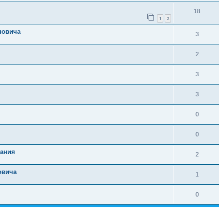
18
1
2
новича
3
2
3
3
0
0
дания
2
овича
1
0