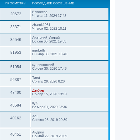
ПРОСМОТРЫ
ПОСЛЕДНЕЕ СООБЩЕНИЕ
Елисеева
20672
Чт июл 11, 2024 17:48
zharok1961
33371
Чт июн 02, 2022 10:11
Анатолий_Лютый
35546
Вс сен 05, 2021 19:53
markelih
81953
Пн мар 08, 2021 10:40
куплиновский
51054
Ср сен 30, 2020 17:48
Tarot
56387
Ср апр 29, 2020 8:20
Дыбра
47400
Ср апр 15, 2020 13:19
Ilya
48684
Вс мар 01, 2020 23:36
321
40162
Ср июн 26, 2019 20:30
Андрей
40451
Ср май 22, 2019 20:09