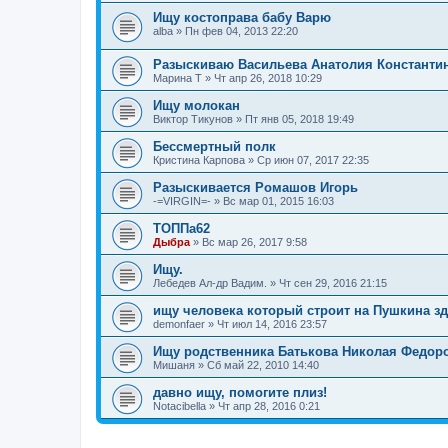
Ищу костоправа бабу Варю
alba
»
Пн фев 04, 2013 22:20
Разыскиваю Васильева Анатолия Константи
Марина Т
»
Чт апр 26, 2018 10:29
Ищу молокан
Виктор Тикунов
»
Пт янв 05, 2018 19:49
Бессмертный полк
Кристина Карпова
»
Ср июн 07, 2017 22:35
Разыскивается Ромашов Игорь
-=VIRGIN=-
»
Вс мар 01, 2015 16:03
ТОППа62
Дыбра
»
Вс мар 26, 2017 9:58
Ищу.
Лебедев Ал-др Вадим.
»
Чт сен 29, 2016 21:15
ищу человека который строит на Пушкина з
demonfaer
»
Чт июл 14, 2016 23:57
Ищу родственника Батькова Николая Федор
Мишаня
»
Сб май 22, 2010 14:40
давно ищу, помогите плиз!
Notacibella
»
Чт апр 28, 2016 0:21