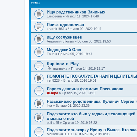
ТЕМЫ
Ищу родственников Заниных
Елисеева
»
Чт июл 11, 2024 17:48
Поиск однополчан
zharok1961
»
Чт июн 02, 2022 10:11
ищу сослуживцев
Анатолий_Лютый
»
Вс сен 05, 2021 19:53
Медведский Олег
Таня
»
Ср май 05, 2010 19:47
Kuplinov ► Play
marmeka
»
Пт июн 14, 2019 13:17
ПОМОГИТЕ ПОЖАЛУЙСТА НАЙТИ ЦЕЛИТЕЛЬН
iren8228
»
Вт апр 19, 2016 19:01
Лариса девичья фамилия Преснякова
Дыбра
»
Ср апр 15, 2020 13:19
Разыскиваю родственника. Кулинич Сергей Ни
Ilya
»
Вс мар 01, 2020 23:36
Подскажите кто был у гадалки,ясновидящей
отзывы о ней
polina45
»
Ср июн 19, 2019 16:22
Подскажите знахарку Ирину в Выксе. Кто зн
Машенька1111111
»
Чт май 16, 2019 0:03