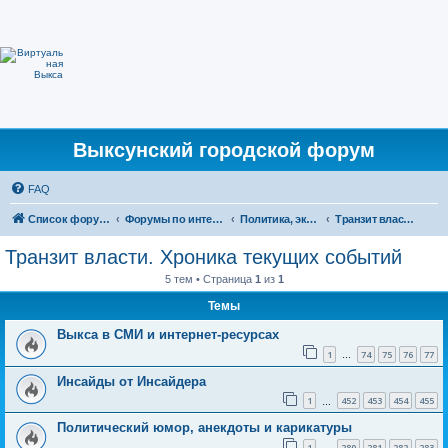
Выксунский городской форум
FAQ
Список форумов
Форумы по интересам
Политика, экономика, общество
Транзит власти. Хроника текущих событий
Транзит власти. Хроника текущих событий
5 тем • Страница
1
из
1
Темы
Выкса в СМИ и интернет-ресурсах
1
74
75
76
77
…
Инсайды от Инсайдера
1
452
453
454
455
…
Политический юмор, анекдоты и карикатуры
1
280
281
282
283