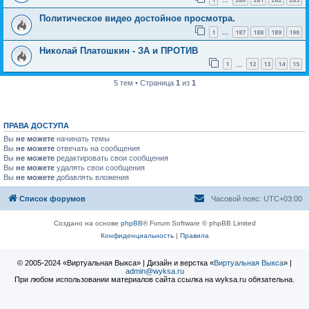
…
Политическое видео достойное просмотра.
1
187
188
189
190
…
Николай Платошкин - ЗА и ПРОТИВ
1
12
13
14
15
…
5 тем • Страница
1
из
1
ПРАВА ДОСТУПА
Вы
не можете
начинать темы
Вы
не можете
отвечать на сообщения
Вы
не можете
редактировать свои сообщения
Вы
не можете
удалять свои сообщения
Вы
не можете
добавлять вложения
Список форумов
Часовой пояс:
UTC+03:00
Создано на основе
phpBB
® Forum Software © phpBB Limited
Конфиденциальность
|
Правила
© 2005-2024 «Виртуальная Выкса» | Дизайн и верстка «
Виртуальная Выкса
» |
admin@wyksa.ru
При любом использовании материалов сайта ссылка на wyksa.ru обязательна.