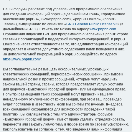
Наши форумы работают под управлением программного обеспечения
для создания конференций phpBB (в дальнейшем «они», «программное
обеспечение phpBB», «www.phpbb.com», «phpBB Limited», «phpBB
Teams»), выпущенного по лицензии «
GNU General Public License v2
» (в
дальнейшем «GPL»). Скачать его можно по адресу
www.phpbb.com
.
Ограничения лицензии GPL для программного обеспечения phpBB строго
связаны с организацией и поддержкой интернет-конференций, и phpBB
Limited не несёт ответственности за то, что администрация конференций
определяет в качестве допустимого содержания и/или поведения в них.
За дополнительной информацией о phpBB обращайтесь по адресу
https://www.phpbb.com/
.
Вы соглашаетесь не размещать оскорбительных, угрожающих,
клеветнических сообщений, порнографических сообщений, призывов к
национальной розни и прочих сообщений, которые могут нарушить
законы вашей страны, страны, которая предоставляет услуги хостинга
для форумов «Выксунский городской форум» или международное право.
Попытки размещения таких сообщений могут привести к вашему
немедленному отключению от конференции, при этом ваш провайдер
будет поставлен в известность, если мы сочтём это нужным. IP-адреса
всех сообщений сохраняются для возможности проведения такой
политики. Вы соглашаетесь с тем, что администраторы форумов
«Выксунский городской форум» имеют право удалить, отредактировать,
перенести или закрыть любую тему в любое время по своему усмотрению.
Как пользователь вы согласны с тем, что введённая вами информация