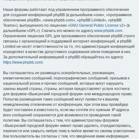
Наши форумы работают под управлением программного обеспечения
для создания конференций phpBB (в дальнейшем «они», «программное
обеспечение phpBB», «www.phpbb.com», «phpBB Limited», «phpBB
Teams»), выпущенного по лицензии «
GNU General Public License v2
» (в
дальнейшем «GPL»). Скачать его можно по адресу
www.phpbb.com
.
Ограничения лицензии GPL для программного обеспечения phpBB строго
связаны с организацией и поддержкой интернет-конференций, и phpBB
Limited не несёт ответственности за то, что администрация конференций
определяет в качестве допустимого содержания и/или поведения в них.
За дополнительной информацией о phpBB обращайтесь по адресу
https://www.phpbb.com/
.
Вы соглашаетесь не размещать оскорбительных, угрожающих,
клеветнических сообщений, порнографических сообщений, призывов к
национальной розни и прочих сообщений, которые могут нарушить
законы вашей страны, страны, которая предоставляет услуги хостинга
для форумов «Выксунский городской форум» или международное право.
Попытки размещения таких сообщений могут привести к вашему
немедленному отключению от конференции, при этом ваш провайдер
будет поставлен в известность, если мы сочтём это нужным. IP-адреса
всех сообщений сохраняются для возможности проведения такой
политики. Вы соглашаетесь с тем, что администраторы форумов
«Выксунский городской форум» имеют право удалить, отредактировать,
перенести или закрыть любую тему в любое время по своему усмотрению.
Как пользователь вы согласны с тем, что введённая вами информация