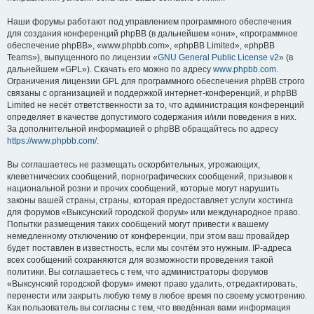
Наши форумы работают под управлением программного обеспечения
для создания конференций phpBB (в дальнейшем «они», «программное
обеспечение phpBB», «www.phpbb.com», «phpBB Limited», «phpBB
Teams»), выпущенного по лицензии «
GNU General Public License v2
» (в
дальнейшем «GPL»). Скачать его можно по адресу
www.phpbb.com
.
Ограничения лицензии GPL для программного обеспечения phpBB строго
связаны с организацией и поддержкой интернет-конференций, и phpBB
Limited не несёт ответственности за то, что администрация конференций
определяет в качестве допустимого содержания и/или поведения в них.
За дополнительной информацией о phpBB обращайтесь по адресу
https://www.phpbb.com/
.
Вы соглашаетесь не размещать оскорбительных, угрожающих,
клеветнических сообщений, порнографических сообщений, призывов к
национальной розни и прочих сообщений, которые могут нарушить
законы вашей страны, страны, которая предоставляет услуги хостинга
для форумов «Выксунский городской форум» или международное право.
Попытки размещения таких сообщений могут привести к вашему
немедленному отключению от конференции, при этом ваш провайдер
будет поставлен в известность, если мы сочтём это нужным. IP-адреса
всех сообщений сохраняются для возможности проведения такой
политики. Вы соглашаетесь с тем, что администраторы форумов
«Выксунский городской форум» имеют право удалить, отредактировать,
перенести или закрыть любую тему в любое время по своему усмотрению.
Как пользователь вы согласны с тем, что введённая вами информация