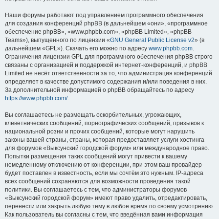
Наши форумы работают под управлением программного обеспечения
для создания конференций phpBB (в дальнейшем «они», «программное
обеспечение phpBB», «www.phpbb.com», «phpBB Limited», «phpBB
Teams»), выпущенного по лицензии «
GNU General Public License v2
» (в
дальнейшем «GPL»). Скачать его можно по адресу
www.phpbb.com
.
Ограничения лицензии GPL для программного обеспечения phpBB строго
связаны с организацией и поддержкой интернет-конференций, и phpBB
Limited не несёт ответственности за то, что администрация конференций
определяет в качестве допустимого содержания и/или поведения в них.
За дополнительной информацией о phpBB обращайтесь по адресу
https://www.phpbb.com/
.
Вы соглашаетесь не размещать оскорбительных, угрожающих,
клеветнических сообщений, порнографических сообщений, призывов к
национальной розни и прочих сообщений, которые могут нарушить
законы вашей страны, страны, которая предоставляет услуги хостинга
для форумов «Выксунский городской форум» или международное право.
Попытки размещения таких сообщений могут привести к вашему
немедленному отключению от конференции, при этом ваш провайдер
будет поставлен в известность, если мы сочтём это нужным. IP-адреса
всех сообщений сохраняются для возможности проведения такой
политики. Вы соглашаетесь с тем, что администраторы форумов
«Выксунский городской форум» имеют право удалить, отредактировать,
перенести или закрыть любую тему в любое время по своему усмотрению.
Как пользователь вы согласны с тем, что введённая вами информация