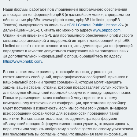
Наши форумы работают под управлением программного обеспечения
для создания конференций phpBB (в дальнейшем «они», «программное
обеспечение phpBB», «www.phpbb.com», «phpBB Limited», «phpBB
Teams»), выпущенного по лицензии «
GNU General Public License v2
» (в
дальнейшем «GPL»). Скачать его можно по адресу
www.phpbb.com
.
Ограничения лицензии GPL для программного обеспечения phpBB строго
связаны с организацией и поддержкой интернет-конференций, и phpBB
Limited не несёт ответственности за то, что администрация конференций
определяет в качестве допустимого содержания и/или поведения в них.
За дополнительной информацией о phpBB обращайтесь по адресу
https://www.phpbb.com/
.
Вы соглашаетесь не размещать оскорбительных, угрожающих,
клеветнических сообщений, порнографических сообщений, призывов к
национальной розни и прочих сообщений, которые могут нарушить
законы вашей страны, страны, которая предоставляет услуги хостинга
для форумов «Выксунский городской форум» или международное право.
Попытки размещения таких сообщений могут привести к вашему
немедленному отключению от конференции, при этом ваш провайдер
будет поставлен в известность, если мы сочтём это нужным. IP-адреса
всех сообщений сохраняются для возможности проведения такой
политики. Вы соглашаетесь с тем, что администраторы форумов
«Выксунский городской форум» имеют право удалить, отредактировать,
перенести или закрыть любую тему в любое время по своему усмотрению.
Как пользователь вы согласны с тем, что введённая вами информация