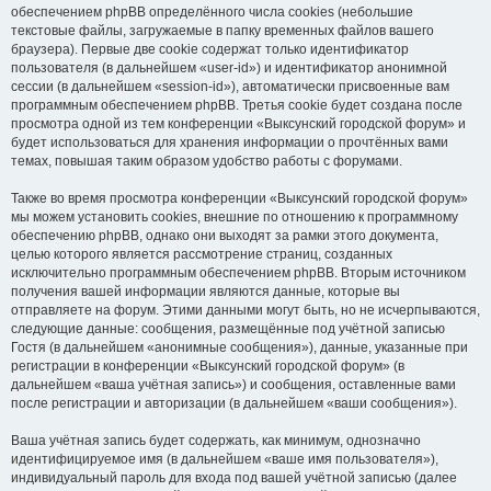
обеспечением phpBB определённого числа cookies (небольшие
текстовые файлы, загружаемые в папку временных файлов вашего
браузера). Первые две cookie содержат только идентификатор
пользователя (в дальнейшем «user-id») и идентификатор анонимной
сессии (в дальнейшем «session-id»), автоматически присвоенные вам
программным обеспечением phpBB. Третья cookie будет создана после
просмотра одной из тем конференции «Выксунский городской форум» и
будет использоваться для хранения информации о прочтённых вами
темах, повышая таким образом удобство работы с форумами.
Также во время просмотра конференции «Выксунский городской форум»
мы можем установить cookies, внешние по отношению к программному
обеспечению phpBB, однако они выходят за рамки этого документа,
целью которого является рассмотрение страниц, созданных
исключительно программным обеспечением phpBB. Вторым источником
получения вашей информации являются данные, которые вы
отправляете на форум. Этими данными могут быть, но не исчерпываются,
следующие данные: сообщения, размещённые под учётной записью
Гостя (в дальнейшем «анонимные сообщения»), данные, указанные при
регистрации в конференции «Выксунский городской форум» (в
дальнейшем «ваша учётная запись») и сообщения, оставленные вами
после регистрации и авторизации (в дальнейшем «ваши сообщения»).
Ваша учётная запись будет содержать, как минимум, однозначно
идентифицируемое имя (в дальнейшем «ваше имя пользователя»),
индивидуальный пароль для входа под вашей учётной записью (далее