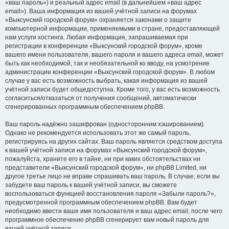
«ваш пароль») и реальный адрес email (в дальнейшем «ваш адрес
email»). Ваша информация из вашей учётной записи на форумах
«Выксунский городской форум» охраняется законами о защите
компьютерной информации, применяемыми в стране, предоставляющей
нам услуги хостинга. Любая информация, запрашиваемая при
регистрации в конференции «Выксунский городской форум», кроме
вашего имени пользователя, вашего пароля и вашего адреса email, может
быть как необходимой, так и необязательной ко вводу, на усмотрение
администрации конференции «Выксунский городской форум». В любом
случае у вас есть возможность выбрать, какая информация из вашей
учётной записи будет общедоступна. Кроме того, у вас есть возможность
согласиться/отказаться от получения сообщений, автоматически
сгенерированных программным обеспечением phpBB.
Ваш пароль надёжно зашифрован (односторонним хэшированием).
Однако не рекомендуется использовать этот же самый пароль,
регистрируясь на других сайтах. Ваш пароль является средством доступа
к вашей учётной записи на форумах «Выксунский городской форум»,
пожалуйста, храните его в тайне, ни при каких обстоятельствах ни
представители «Выксунский городской форум», ни phpBB Limited, ни
другое третье лицо не вправе спрашивать ваш пароль. В случае, если вы
забудете ваш пароль к вашей учётной записи, вы сможете
воспользоваться функцией восстановления пароля «Забыли пароль?»,
предусмотренной программным обеспечением phpBB. Вам будет
необходимо ввести ваше имя пользователя и ваш адрес email, после чего
программное обеспечение phpBB сгенерирует вам новый пароль для
вашей учётной записи.