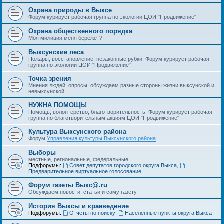
Охрана природы в Выксе
Форум курирует рабочая группа по экологии ЦОИ "Продвижение"
Охрана общественного порядка
Моя милиция меня бережет?
Выксунские леса
Пожары, восстановление, незаконные рубки. Форум курирует рабочая
группа по экологии ЦОИ "Продвижение"
Точка зрения
Мнения людей, опросы, обсуждаем разные стороны жизни выксунской и
невыксунской
НУЖНА ПОМОЩЬ!
Помощь, волонтерство, благотворительность. Форум курирует рабочая
группа по благотворительным акциям ЦОИ "Продвижение"
Культура Выксунского района
Форум
Управления культуры Выксунского района
Выборы
местные, региональные, федеральные
Подфорумы:
Совет депутатов городского округа Выкса
,
Предварительное виртуальное голосование
Форум газеты Выкс@.ru
Обсуждаем новости, статьи и саму газету
История Выксы и краеведение
Подфорумы:
Отчеты по поиску
,
Населенные пункты округа Выкса