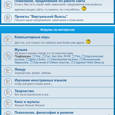
Пожелания, предложения по работе сайта
Если у Вас есть какие-либо замечания, предложения или вопросы
администрации сайта, то пишите, не стесняйтесь.
Проекты "Виртуальной Выксы"
Пишите ваши предложения, замечания и пожелания
Форумы по интересам
Компьютерные игры
Для тех, кто только что заболел или болен уже давно.
Музыка
Музыка в нашем городе и в остальном мире.
Подфорумы:
Рок
,
Рэп, Хип-Хоп, R'n'B
,
Поп
,
Классическая
музыка
,
Джаз и Блюз
,
Электронная музыка
,
Музыкальная
барахолка
,
Обучение и Обмен опытом
,
Седьмое Небо (Выкса)
Лямур
Знакомства, флирт, любовь
Изучение иностранных языков
когда (р)одного языка мало...
Творчество
Вот муза пролетела и ага...
Кино и мульты
Фильм! Фильм! Фильм!
Психология, философия и религия