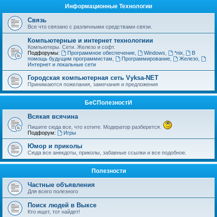
Информационные Технологии
Связь
Все что связано с различными средствами связи.
Компьютерные и интернет технологиии
Компьютеры. Сети. Железо и софт.
Подфорумы:
Программное обеспечение
,
Windows
,
*nix
,
В
помощь будущим программистам
,
Программирование
,
Железо
,
Интернет и локальные сети
Городская компьютерная сеть Vyksa-NET
Принимаются пожелания, замечания и предложения
БеСПолезностИ
Всякая всячина
Пишите сюда все, что хотите. Модератор разберется.
Подфорум:
Игры
Юмор и приколы
Сюда все анекдоты, приколы, забавные ссылки и все подобное.
Полезности
Частные объявления
Для всего полезного
Поиск людей в Выксе
Кто ищет, тот найдет!