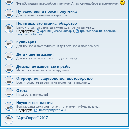
Тут обсуждаем все доброе и вечное. А так же недоброе и временное.
Путешествия и поиск попутчика
Для путешественников и туристов
Политика, экономика, общество
Было у отца три сына: два умных, а третий депутат...
Подфорумы:
Хроники, итоги, обзоры
,
Транзит власти. Хроника
текущих событий
Кулинария
Для тех кто любит готовить и для тех, кто любит это есть.
Дети - цветы жизни!
Для тех у кого они есть и тех, у кого будут!
Домашние животные и рыбы
Мы в ответе за тех, кого приручили.
Огородство, садоводство, цветоводство
Все, что растет из земли не может быть плохим...
Охота
Ни хвоста, ни чешуи!
Наука и технологии
Если звезды зажигают - значит это кому-нибудь нужно...
Подфорум:
Нижегородская АЭС
"Арт-Овраг" 2017