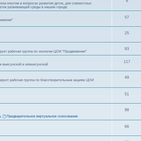
8
ена опытом в вопросах развития деток, для совместных
деток развивающей среды в нашем городе.
57
вижение"
25
93
рует рабочая группа по экологии ЦОИ "Продвижение"
117
и выксунской и невыксунской
49
рирует рабочая группа по благотворительным акциям ЦОИ
51
98
а
,
Предварительное виртуальное голосование
66