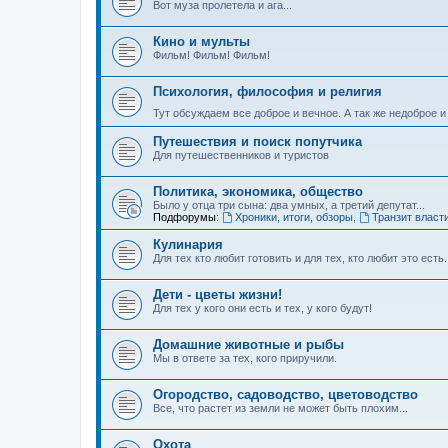
Вот муза пролетела и ага...
Кино и мульты
Фильм! Фильм! Фильм!
Психология, философия и религия
Тут обсуждаем все доброе и вечное. А так же недоброе 
Путешествия и поиск попутчика
Для путешественников и туристов
Политика, экономика, общество
Было у отца три сына: два умных, а третий депутат...
Подфорумы:
Хроники, итоги, обзоры
,
Транзит власт
Кулинария
Для тех кто любит готовить и для тех, кто любит это есть.
Дети - цветы жизни!
Для тех у кого они есть и тех, у кого будут!
Домашние животные и рыбы
Мы в ответе за тех, кого приручили.
Огородство, садоводство, цветоводство
Все, что растет из земли не может быть плохим...
Охота