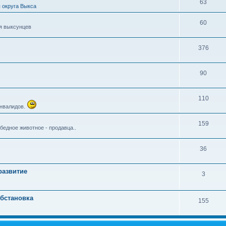
63
 округа Выкса
60
я выксунцев
376
90
110
инвалидов.
159
бедное животное - продавца..
36
развитие
3
бстановка
155