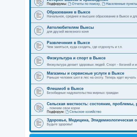
Подфорумы:
Отчеты по поиску
,
Населенные пункты
Образование в Выксе
Начальное, среднее и высшее образование в Выксе и дл
Автолюбителям Выксы
для друзей железного коня
Развлечения в Выксе
Чем заняться, куда сходить, где отдохнуть и т.п.
Физкультура и спорт в Выксе
Физкультура делает здоровых людей. Спорт - богачей и 
Магазины и сервисные услуги в Выксе
Раньше человек шел в лес на охоту. Теперь идет мучать 
Флешмоб в Выксе
Безобидные надувательства мирных граждан
Сельская местность: состояние, проблемы, 
.. помним свои корни
Подфорум:
Сельское хозяйство
Здоровье, Медицина, Эпидемиологическая о
Будьте здоровы!