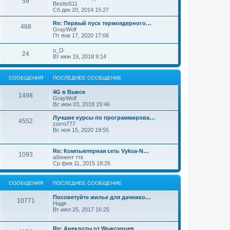
59
Bestto511
Сб дек 20, 2014 15:27
Re: Первый пуск термоядерного…
468
GrayWolf
Пт янв 17, 2020 17:06
o_O
24
Вт июн 19, 2018 9:14
СООБЩЕНИЯ
ПОСЛЕДНЕЕ СООБЩЕНИЕ
4G в Выксе
1498
GrayWolf
Вс июн 03, 2018 15:46
Лучшие курсы по программирова…
4552
zorro777
Вс ноя 15, 2020 19:55
Re: Компьютерная сеть Vyksa-N…
1093
абонент ттк
Ср фев 11, 2015 18:26
СООБЩЕНИЯ
ПОСЛЕДНЕЕ СООБЩЕНИЕ
Посоветуйте жилье для дачнико…
10771
Надя
Вт июл 25, 2017 16:25
Re: Анекдоты от Wыксунцев