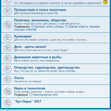
Тут обсуждаем все доброе и вечное. А так же недоброе и временное.
Путешествия и поиск попутчика
Для путешественников и туристов
Политика, экономика, общество
Было у отца три сына: два умных, а третий депутат...
Подфорумы:
Хроники, итоги, обзоры
,
Транзит власти. Хроника
текущих событий
Кулинария
Для тех кто любит готовить и для тех, кто любит это есть.
Дети - цветы жизни!
Для тех у кого они есть и тех, у кого будут!
Домашние животные и рыбы
Мы в ответе за тех, кого приручили.
Огородство, садоводство, цветоводство
Все, что растет из земли не может быть плохим...
Охота
Ни хвоста, ни чешуи!
Наука и технологии
Если звезды зажигают - значит это кому-нибудь нужно...
Подфорум:
Нижегородская АЭС
"Арт-Овраг" 2017