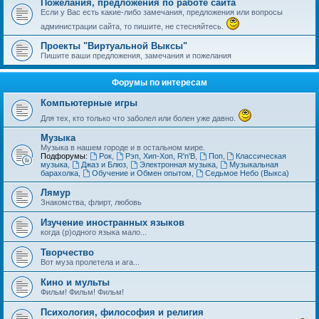
Пожелания, предложения по работе сайта
Если у Вас есть какие-либо замечания, предложения или вопросы
администрации сайта, то пишите, не стесняйтесь.
Проекты "Виртуальной Выксы"
Пишите ваши предложения, замечания и пожелания
Форумы по интересам
Компьютерные игры
Для тех, кто только что заболел или болен уже давно.
Музыка
Музыка в нашем городе и в остальном мире.
Подфорумы:
Рок
,
Рэп, Хип-Хоп, R'n'B
,
Поп
,
Классическая
музыка
,
Джаз и Блюз
,
Электронная музыка
,
Музыкальная
барахолка
,
Обучение и Обмен опытом
,
Седьмое Небо (Выкса)
Лямур
Знакомства, флирт, любовь
Изучение иностранных языков
когда (р)одного языка мало...
Творчество
Вот муза пролетела и ага...
Кино и мульты
Фильм! Фильм! Фильм!
Психология, философия и религия