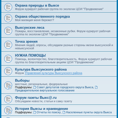
Охрана природы в Выксе
Форум курирует рабочая группа по экологии ЦОИ "Продвижение"
Охрана общественного порядка
Моя милиция меня бережет?
Выксунские леса
Пожары, восстановление, незаконные рубки. Форум курирует рабочая
группа по экологии ЦОИ "Продвижение"
Точка зрения
Мнения людей, опросы, обсуждаем разные стороны жизни выксунской и
невыксунской
НУЖНА ПОМОЩЬ!
Помощь, волонтерство, благотворительность. Форум курирует рабочая
группа по благотворительным акциям ЦОИ "Продвижение"
Культура Выксунского района
Форум
Управления культуры Выксунского района
Выборы
местные, региональные, федеральные
Подфорумы:
Совет депутатов городского округа Выкса
,
Предварительное виртуальное голосование
Форум газеты Выкс@.ru
Обсуждаем новости, статьи и саму газету
История Выксы и краеведение
Подфорумы:
Отчеты по поиску
,
Населенные пункты округа Выкса