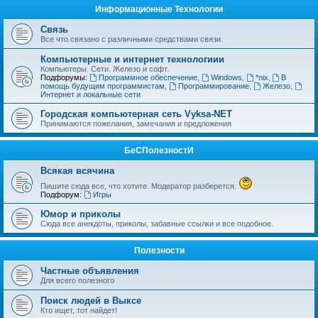
Информационные Технологии
Связь
Все что связано с различными средствами связи.
Компьютерные и интернет технологиии
Компьютеры. Сети. Железо и софт.
Подфорумы:
Программное обеспечение
,
Windows
,
*nix
,
В
помощь будущим программистам
,
Программирование
,
Железо
,
Интернет и локальные сети
Городская компьютерная сеть Vyksa-NET
Принимаются пожелания, замечания и предложения
БеСПолезностИ
Всякая всячина
Пишите сюда все, что хотите. Модератор разберется.
Подфорум:
Игры
Юмор и приколы
Сюда все анекдоты, приколы, забавные ссылки и все подобное.
Полезности
Частные объявления
Для всего полезного
Поиск людей в Выксе
Кто ищет, тот найдет!